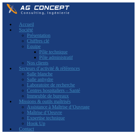
Accueil
Société
Présentation
Chiffres clé
Equipe
Pôle technique
Pôle administratif
Nos clients
Secteurs d’activité & références
Salle blanche
Salle anhydre
Laboratoire de recherche
Centres hospitaliers – Santé
Immeuble de bureaux
Missions & outils maîtrisés
Assistance à Maîtrise d’Ouvrage
Maîtrise d’Oeuvre
Expertise technique
Hook Up
Contact