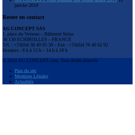
janvier 2019
Rester en contact
AG CONCEPT SAS
1, place du Verseau – Bâtiment Sirius
38 130 ECHIROLLES – FRANCE
Tél. : +33(0)4 38 49 95 30 – Fax : +33(0)4 76 40 62 92
Horaires : 8 h à 12 h – 14 h à 18 h
© 2014 AG CONCEPT.com. Tous droits réservés
Plan du site
Mentions Légales
Actualités