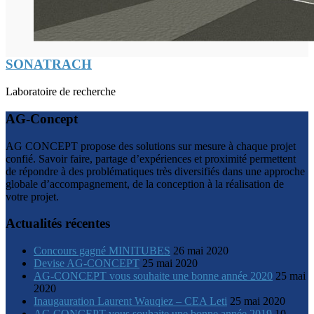
SONATRACH
Laboratoire de recherche
AG-Concept
AG CONCEPT propose des solutions sur mesure à chaque projet
confié. Savoir faire, partage d’expériences et proximité permettent
de répondre à des problématiques très diversifiés dans une approche
globale d’accompagnement, de la conception à la réalisation de
votre projet.
Actualités récentes
Concours gagné MINITUBES
26 mai 2020
Devise AG-CONCEPT
25 mai 2020
AG-CONCEPT vous souhaite une bonne année 2020
25 mai
2020
Inaugauration Laurent Wauqiez – CEA Leti
25 mai 2020
AG CONCEPT vous souhaite une bonne année 2019
10