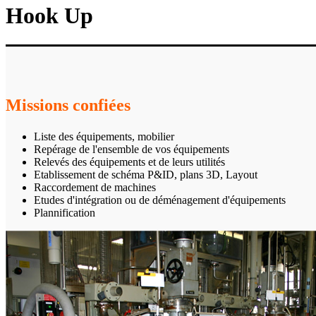
Hook Up
Missions confiées
Liste des équipements, mobilier
Repérage de l'ensemble de vos équipements
Relevés des équipements et de leurs utilités
Etablissement de schéma P&ID, plans 3D, Layout
Raccordement de machines
Etudes d'intégration ou de déménagement d'équipements
Plannification