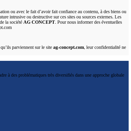
tion ou avec le fait d’avoir fait confiance au contenu, à des biens ou
ture intrusive ou destructive sur ces sites ou sources externes. Les
 de la société
AG CONCEPT
. Pour nous informer des éventuelles
ept.com
 qu’ils parviennent sur le site
ag-concept.com
, leur confidentialité ne
re à des problématiques très diversifiés dans une approche globale