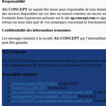
Responsabilité
AG CONCEPT
ne saurait être tenue pour responsable de tous dommag
des services disponibles sur ces sites ou sources externes ou encore en
éventuels liens hypertextes présents sur le site
ag-concept.com
et aigu
erreurs ou nous faire part de vos remarques concernant le fonctionne
Confidentialité des informations transmises
Les messages transmis à la société
AG CONCEPT
par l’intermédiair
peut être garantie.
AG-Concept
AG CONCEPT propose des solutions sur mesure à chaque projet confié. 
d’accompagnement, de la conception à la réalisation de votre projet.
Actualités récentes
Concours gagné MINITUBES
26 mai 2020
Devise AG-CONCEPT
25 mai 2020
AG-CONCEPT vous souhaite une bonne année 2020
25 mai 
Inaugauration Laurent Wauqiez – CEA Leti
25 mai 2020
AG CONCEPT vous souhaite une bonne année 2019
10 janvi