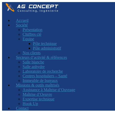
Accueil
Société
Présentation
Chiffres clé
Equipe
Pôle technique
Pôle administratif
Nos clients
Secteurs d’activité & références
Salle blanche
Salle anhydre
Laboratoire de recherche
Centres hospitaliers – Santé
Immeuble de bureaux
Missions & outils maîtrisés
Assistance à Maîtrise d’Ouvrage
Maîtrise d’Oeuvre
Expertise technique
Hook Up
Contact