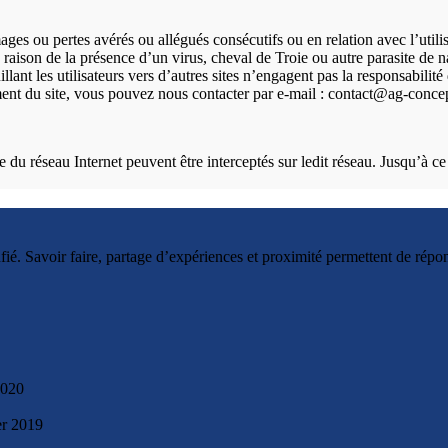
es ou pertes avérés ou allégués consécutifs ou en relation avec l’utilisa
 raison de la présence d’un virus, cheval de Troie ou autre parasite de na
illant les utilisateurs vers d’autres sites n’engagent pas la responsabilité
ment du site, vous pouvez nous contacter par e-mail : contact@ag-conc
e du réseau Internet peuvent être interceptés sur ledit réseau. Jusqu’à ce
Savoir faire, partage d’expériences et proximité permettent de répond
2020
er 2019