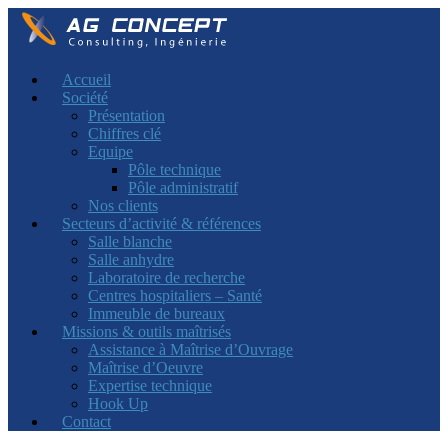
Accueil
Société
Présentation
Chiffres clé
Equipe
Pôle technique
Pôle administratif
Nos clients
Secteurs d’activité & références
Salle blanche
Salle anhydre
Laboratoire de recherche
Centres hospitaliers – Santé
Immeuble de bureaux
Missions & outils maîtrisés
Assistance à Maîtrise d’Ouvrage
Maîtrise d’Oeuvre
Expertise technique
Hook Up
Contact