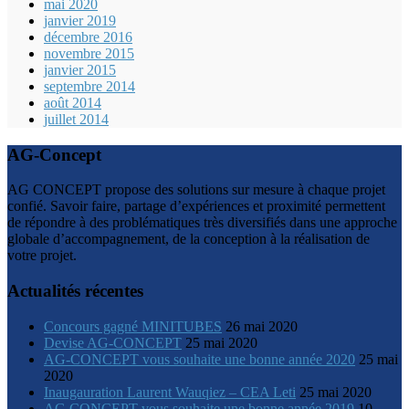
mai 2020
janvier 2019
décembre 2016
novembre 2015
janvier 2015
septembre 2014
août 2014
juillet 2014
AG-Concept
AG CONCEPT propose des solutions sur mesure à chaque projet
confié. Savoir faire, partage d’expériences et proximité permettent
de répondre à des problématiques très diversifiés dans une approche
globale d’accompagnement, de la conception à la réalisation de
votre projet.
Actualités récentes
Concours gagné MINITUBES
26 mai 2020
Devise AG-CONCEPT
25 mai 2020
AG-CONCEPT vous souhaite une bonne année 2020
25 mai
2020
Inaugauration Laurent Wauqiez – CEA Leti
25 mai 2020
AG CONCEPT vous souhaite une bonne année 2019
10