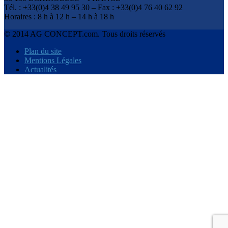
Tél. : +33(0)4 38 49 95 30 – Fax : +33(0)4 76 40 62 92
Horaires : 8 h à 12 h – 14 h à 18 h
© 2014 AG CONCEPT.com. Tous droits réservés
Plan du site
Mentions Légales
Actualités