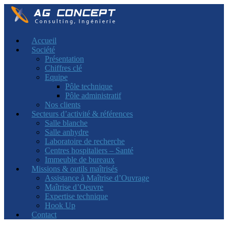
Accueil
Société
Présentation
Chiffres clé
Equipe
Pôle technique
Pôle administratif
Nos clients
Secteurs d’activité & références
Salle blanche
Salle anhydre
Laboratoire de recherche
Centres hospitaliers – Santé
Immeuble de bureaux
Missions & outils maîtrisés
Assistance à Maîtrise d’Ouvrage
Maîtrise d’Oeuvre
Expertise technique
Hook Up
Contact