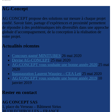
AG-Concept
AG CONCEPT propose des solutions sur mesure à chaque projet
confié. Savoir faire, partage d’expériences et proximité permettent
de répondre à des problématiques très diversifiés dans une approche
globale d’accompagnement, de la conception à la réalisation de
votre projet.
Actualités récentes
Concours gagné MINITUBES
26 mai 2020
Devise AG-CONCEPT
25 mai 2020
AG-CONCEPT vous souhaite une bonne année 2020
25 mai
2020
Inaugauration Laurent Wauqiez – CEA Leti
25 mai 2020
AG CONCEPT vous souhaite une bonne année 2019
10
janvier 2019
Rester en contact
AG CONCEPT SAS
1, place du Verseau – Bâtiment Sirius
38 130 ECHIROLLES – FRANCE