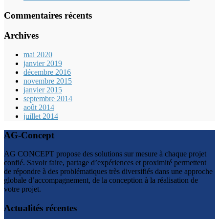
Commentaires récents
Archives
mai 2020
janvier 2019
décembre 2016
novembre 2015
janvier 2015
septembre 2014
août 2014
juillet 2014
AG-Concept
AG CONCEPT propose des solutions sur mesure à chaque projet
confié. Savoir faire, partage d’expériences et proximité permettent
de répondre à des problématiques très diversifiés dans une approche
globale d’accompagnement, de la conception à la réalisation de
votre projet.
Actualités récentes