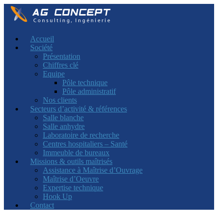
Accueil
Société
Présentation
Chiffres clé
Equipe
Pôle technique
Pôle administratif
Nos clients
Secteurs d’activité & références
Salle blanche
Salle anhydre
Laboratoire de recherche
Centres hospitaliers – Santé
Immeuble de bureaux
Missions & outils maîtrisés
Assistance à Maîtrise d’Ouvrage
Maîtrise d’Oeuvre
Expertise technique
Hook Up
Contact